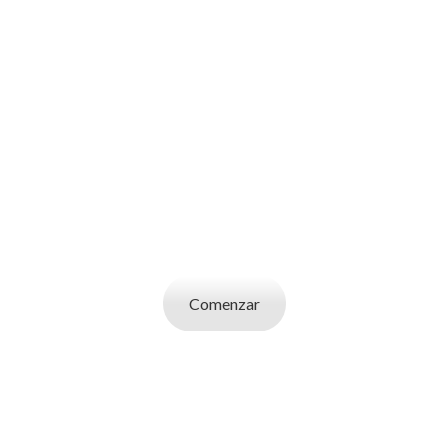
SOY UN
CANDIDATO
Aplicá a ofertas de trabajo destacadas,
guardá tus favoritos y cargá tu CV y carta de
presentación.
Comenzar