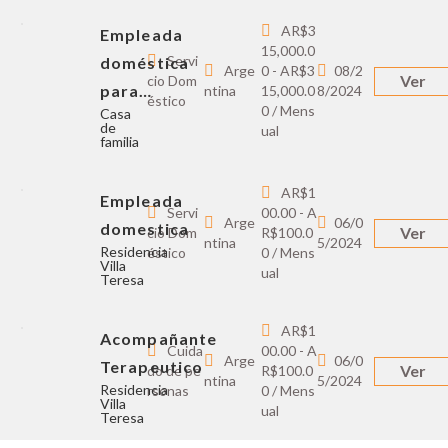
AR$3
Empleada
15,000.0
Servi
doméstica
Arge
0 - AR$3
08/2
Ver
cio Dom
para…
ntina
15,000.0
8/2024
éstico
0 / Mens
Casa
de
ual
familia
AR$1
Empleada
Servi
00.00 - A
Arge
06/0
domestica
Ver
cio Dom
R$100.0
ntina
5/2024
Residencia
éstico
0 / Mens
Villa
ual
Teresa
AR$1
Acompañante
Cuida
00.00 - A
Arge
06/0
Terapeutico
Ver
do de pe
R$100.0
ntina
5/2024
Residencia
rsonas
0 / Mens
Villa
ual
Teresa