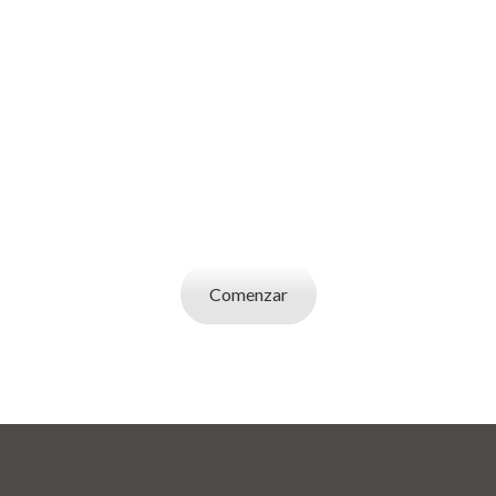
SOY UN
EMPLEADOR
Publicá ofertas de trabajo. Utilizá la bases de
datos de candidatos y selecciona el indicado.
Comenzar