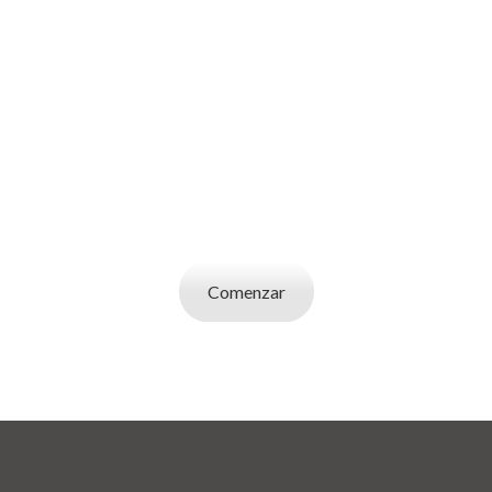
SOY UN
EMPLEADOR
Publicá ofertas de trabajo. Utilizá la bases de
datos de candidatos y selecciona el indicado.
Comenzar