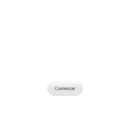
SOY UN
CANDIDATO
Aplicá a ofertas de trabajo destacadas,
guardá tus favoritos y cargá tu CV y carta de
presentación.
Comenzar