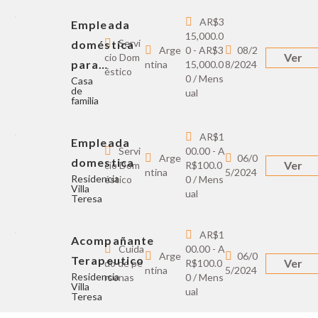
AR$3
Empleada
15,000.0
Servi
doméstica
Arge
0 - AR$3
08/2
Ver
cio Dom
para…
ntina
15,000.0
8/2024
éstico
0 / Mens
Casa
de
ual
familia
AR$1
Empleada
Servi
00.00 - A
Arge
06/0
domestica
Ver
cio Dom
R$100.0
ntina
5/2024
Residencia
éstico
0 / Mens
Villa
ual
Teresa
AR$1
Acompañante
Cuida
00.00 - A
Arge
06/0
Terapeutico
Ver
do de pe
R$100.0
ntina
5/2024
Residencia
rsonas
0 / Mens
Villa
ual
Teresa