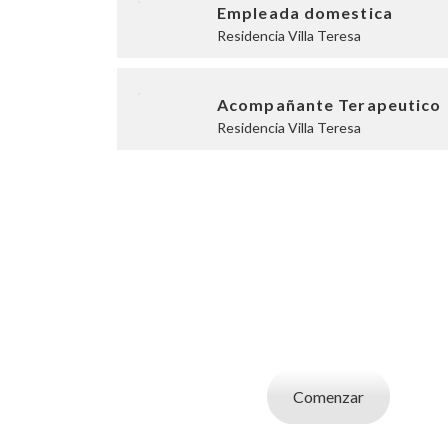
Empleada domestica
Residencia Villa Teresa
Acompañante Terapeutico
Residencia Villa Teresa
SOY UN CAND
Aplicá a ofertas de trabajo destacadas, guardá
tu CV y carta de presentaci
Comenzar