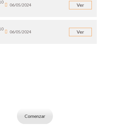
10
Ver
06/05/2024
10
Ver
06/05/2024
UN EMPLEADOR
abajo. Utilizá la bases de datos de candidatos
y selecciona el indicado.
Comenzar