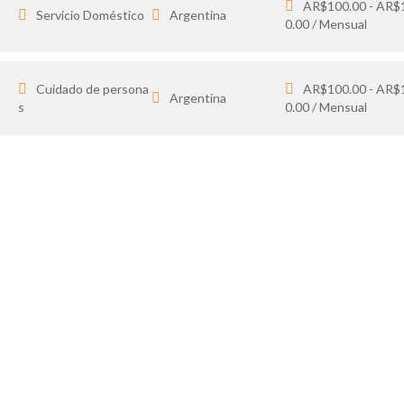
AR$100.00 - AR$
Servicio Doméstico
Argentina
0.00 / Mensual
Cuidado de persona
AR$100.00 - AR$
Argentina
s
0.00 / Mensual
IDATO
SOY 
 tus favoritos y cargá
Publicá ofertas de tr
ón.