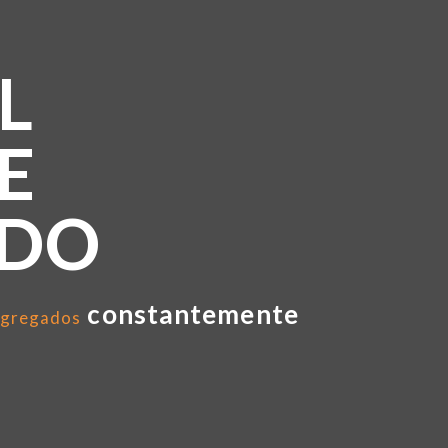
L
E
NDO
constantemente
gregados