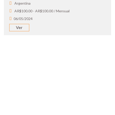
Argentina
AR$100.00 - AR$100.00 / Mensual
06/05/2024
Ver
SOY UN
CANDIDATO
Aplicá a ofertas de trabajo destacadas,
guardá tus favoritos y cargá tu CV y carta
de presentación.