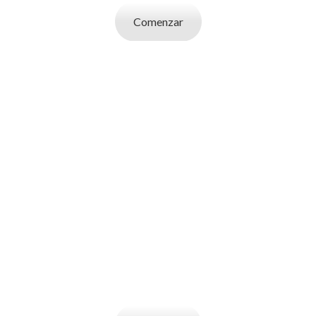
Comenzar
SOY UN
EMPLEADOR
Publicá ofertas de trabajo. Utilizá la bases
de datos de candidatos y selecciona el
indicado.