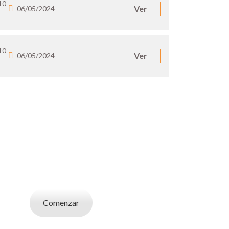
10
Ver
06/05/2024
10
Ver
06/05/2024
UN EMPLEADOR
abajo. Utilizá la bases de datos de candidatos
y selecciona el indicado.
Comenzar