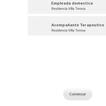
Empleada domestica
Residencia Villa Teresa
Acompañante Terapeutico
Residencia Villa Teresa
SOY UN CAND
Aplicá a ofertas de trabajo destacadas, guardá
tu CV y carta de presentaci
Comenzar