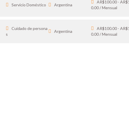
AR$100.00 - AR$
Servicio Doméstico
Argentina
0.00 / Mensual
Cuidado de persona
AR$100.00 - AR$
Argentina
s
0.00 / Mensual
IDATO
SOY 
 tus favoritos y cargá
Publicá ofertas de tr
ón.