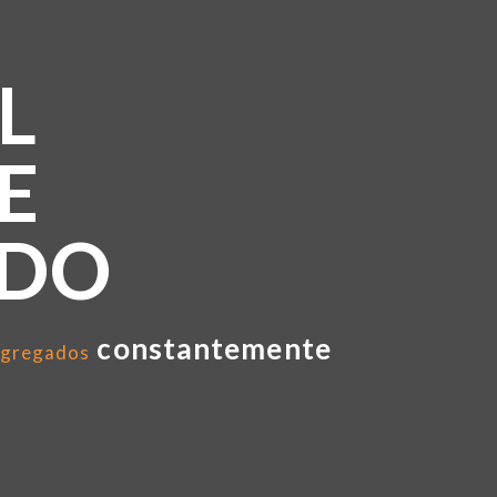
L
E
NDO
constantemente
gregados