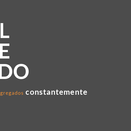
L
E
NDO
constantemente
gregados