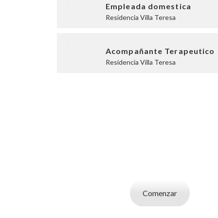
Empleada domestica
Residencia Villa Teresa
Acompañante Terapeutico
Residencia Villa Teresa
SOY UN CAND
Aplicá a ofertas de trabajo destacadas, guardá
tu CV y carta de presentaci
Comenzar