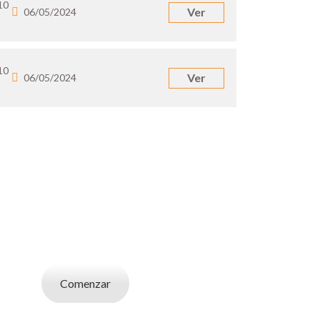
10
Ver
06/05/2024
10
Ver
06/05/2024
UN EMPLEADOR
abajo. Utilizá la bases de datos de candidatos
y selecciona el indicado.
Comenzar