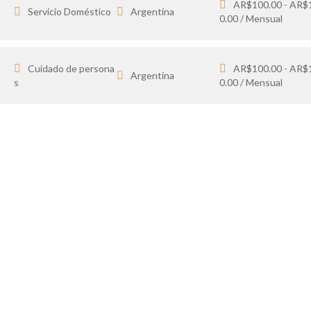
AR$100.00 - AR$
Servicio Doméstico
Argentina
0.00 / Mensual
Cuidado de persona
AR$100.00 - AR$
Argentina
s
0.00 / Mensual
IDATO
SOY 
 tus favoritos y cargá
Publicá ofertas de tr
ón.