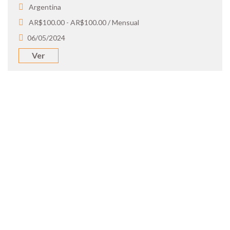
Argentina
AR$100.00 - AR$100.00 / Mensual
06/05/2024
Ver
SOY UN
CANDIDATO
Aplicá a ofertas de trabajo destacadas,
guardá tus favoritos y cargá tu CV y carta
de presentación.