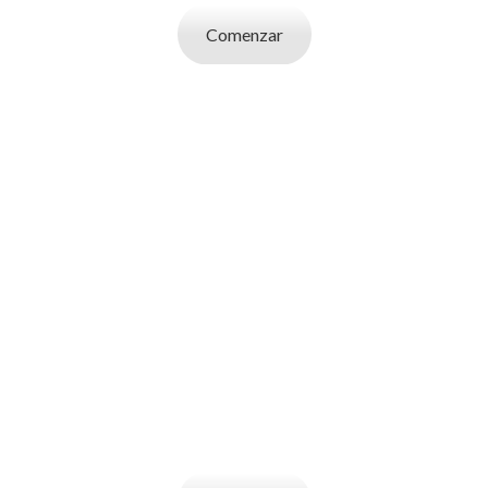
Comenzar
SOY UN
EMPLEADOR
Publicá ofertas de trabajo. Utilizá la bases
de datos de candidatos y selecciona el
indicado.