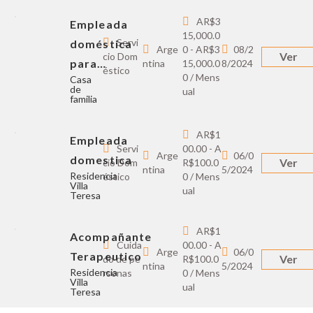
AR$3
Empleada
15,000.0
Servi
doméstica
Arge
0 - AR$3
08/2
Ver
cio Dom
para…
ntina
15,000.0
8/2024
éstico
0 / Mens
Casa
de
ual
familia
AR$1
Empleada
Servi
00.00 - A
Arge
06/0
domestica
Ver
cio Dom
R$100.0
ntina
5/2024
Residencia
éstico
0 / Mens
Villa
ual
Teresa
AR$1
Acompañante
Cuida
00.00 - A
Arge
06/0
Terapeutico
Ver
do de pe
R$100.0
ntina
5/2024
Residencia
rsonas
0 / Mens
Villa
ual
Teresa