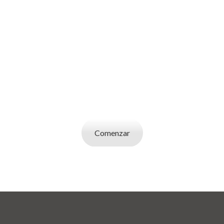
SOY UN
EMPLEADOR
Publicá ofertas de trabajo. Utilizá la bases de
datos de candidatos y selecciona el indicado.
Comenzar