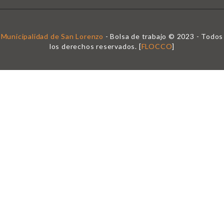
Municipalidad de San Lorenzo
- Bolsa de trabajo © 2023 - Todos
los derechos reservados. [
FLOCCO
]
Se requiere Candidato de' inicio de sesión para la aplicación de este
trabajo.
Haga clic aquí para
cierre de sesión
E inténtelo de nuevo
Ingrese a su cuenta
Dirección De Correo Electrónico:
Contraseña:
¿Olvidó La Contraseña?
|
Regístrate