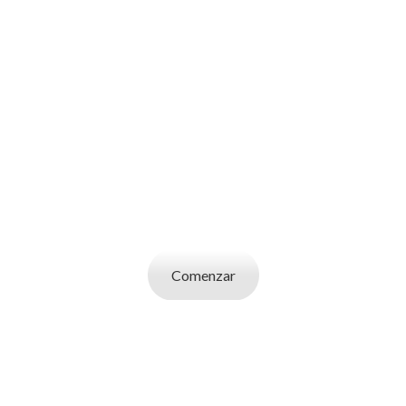
SOY UN
CANDIDATO
Aplicá a ofertas de trabajo destacadas,
guardá tus favoritos y cargá tu CV y carta de
presentación.
Comenzar