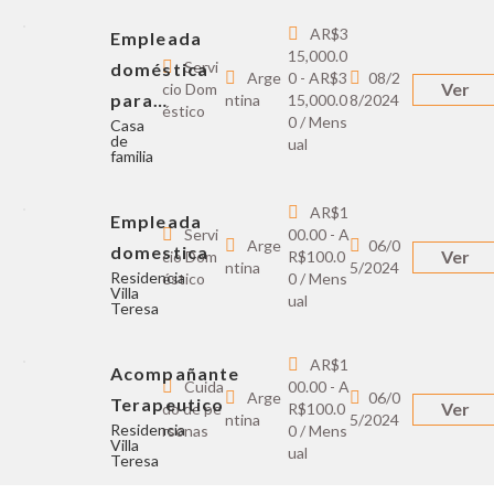
AR$3
Empleada
15,000.0
Servi
doméstica
Arge
0 - AR$3
08/2
Ver
cio Dom
para…
ntina
15,000.0
8/2024
éstico
0 / Mens
Casa
de
ual
familia
AR$1
Empleada
Servi
00.00 - A
Arge
06/0
domestica
Ver
cio Dom
R$100.0
ntina
5/2024
Residencia
éstico
0 / Mens
Villa
ual
Teresa
AR$1
Acompañante
Cuida
00.00 - A
Arge
06/0
Terapeutico
Ver
do de pe
R$100.0
ntina
5/2024
Residencia
rsonas
0 / Mens
Villa
ual
Teresa