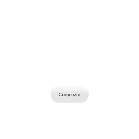
SOY UN
CANDIDATO
Aplicá a ofertas de trabajo destacadas,
guardá tus favoritos y cargá tu CV y carta de
presentación.
Comenzar