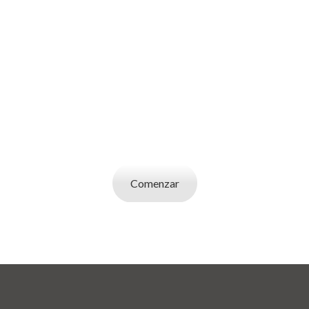
SOY UN
EMPLEADOR
Publicá ofertas de trabajo. Utilizá la bases de
datos de candidatos y selecciona el indicado.
Comenzar