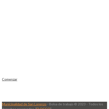
SOY UN
EMPLEADOR
Publicá ofertas de trabajo. Utilizá la bases de
datos de candidatos y selecciona el indicado.
Comenzar
Municipalidad de San Lorenzo
- Bolsa de trabajo © 2023 - Todos los
derechos reservados. [
FLOCCO
]