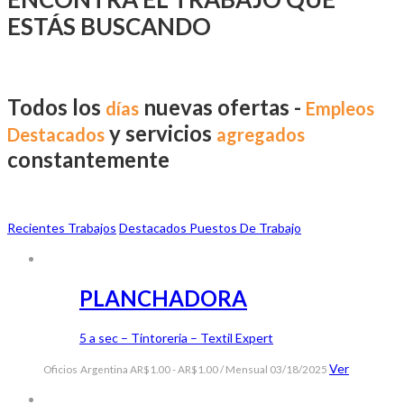
ESTÁS BUSCANDO
Todos los
nuevas ofertas -
días
Empleos
y servicios
Destacados
agregados
constantemente
Recientes Trabajos
Destacados Puestos De Trabajo
PLANCHADORA
5 a sec – Tintoreria – Textil Expert
Ver
Oficios
Argentina
AR$1.00 - AR$1.00 / Mensual
03/18/2025