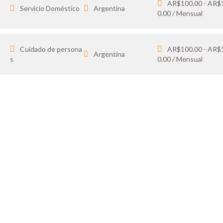
AR$100.00 - AR$
Servicio Doméstico
Argentina
0.00 / Mensual
Cuidado de persona
AR$100.00 - AR$
Argentina
s
0.00 / Mensual
IDATO
SOY 
 tus favoritos y cargá
Publicá ofertas de tr
ón.