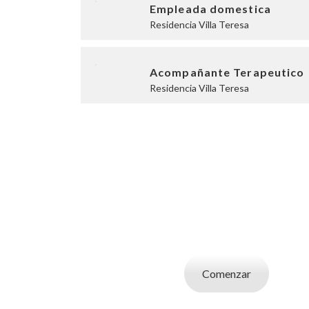
Empleada domestica
Residencia Villa Teresa
Acompañante Terapeutico
Residencia Villa Teresa
SOY UN CAND
Aplicá a ofertas de trabajo destacadas, guardá
tu CV y carta de presentaci
Comenzar