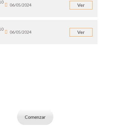
10
Ver
06/05/2024
10
Ver
06/05/2024
UN EMPLEADOR
abajo. Utilizá la bases de datos de candidatos
y selecciona el indicado.
Comenzar