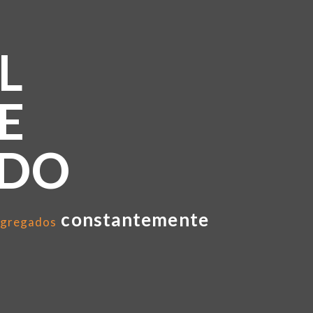
L
E
NDO
constantemente
gregados