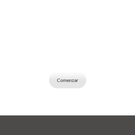
SOY UN
EMPLEADOR
Publicá ofertas de trabajo. Utilizá la bases de
datos de candidatos y selecciona el indicado.
Comenzar