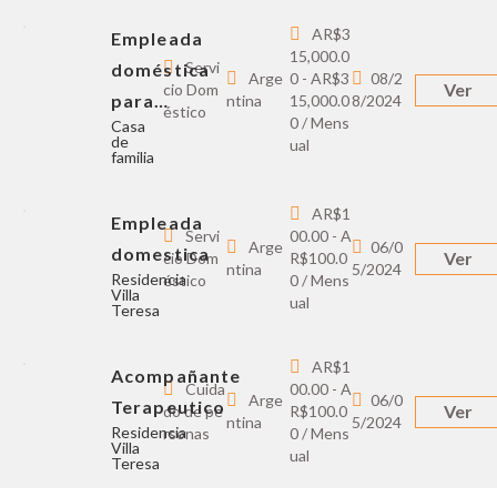
AR$3
Empleada
15,000.0
Servi
doméstica
Arge
0 - AR$3
08/2
Ver
cio Dom
para…
ntina
15,000.0
8/2024
éstico
0 / Mens
Casa
de
ual
familia
AR$1
Empleada
Servi
00.00 - A
Arge
06/0
domestica
Ver
cio Dom
R$100.0
ntina
5/2024
Residencia
éstico
0 / Mens
Villa
ual
Teresa
AR$1
Acompañante
Cuida
00.00 - A
Arge
06/0
Terapeutico
Ver
do de pe
R$100.0
ntina
5/2024
Residencia
rsonas
0 / Mens
Villa
ual
Teresa