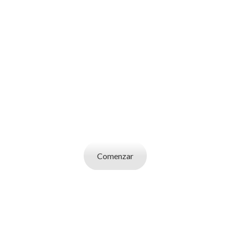
SOY UN
CANDIDATO
Aplicá a ofertas de trabajo destacadas,
guardá tus favoritos y cargá tu CV y carta de
presentación.
Comenzar