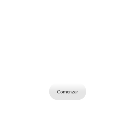
SOY UN
CANDIDATO
Aplicá a ofertas de trabajo destacadas,
guardá tus favoritos y cargá tu CV y carta de
presentación.
Comenzar