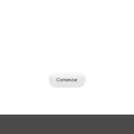
SOY UN
EMPLEADOR
Publicá ofertas de trabajo. Utilizá la bases de
datos de candidatos y selecciona el indicado.
Comenzar