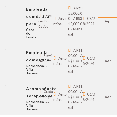
AR$3
Empleada
15,000.0
Servi
doméstica
Arge
0 - AR$3
08/2
Ver
cio Dom
para…
ntina
15,000.0
8/2024
éstico
0 / Mens
Casa
de
ual
familia
AR$1
Empleada
Servi
00.00 - A
Arge
06/0
domestica
Ver
cio Dom
R$100.0
ntina
5/2024
Residencia
éstico
0 / Mens
Villa
ual
Teresa
AR$1
Acompañante
Cuida
00.00 - A
Arge
06/0
Terapeutico
Ver
do de pe
R$100.0
ntina
5/2024
Residencia
rsonas
0 / Mens
Villa
ual
Teresa