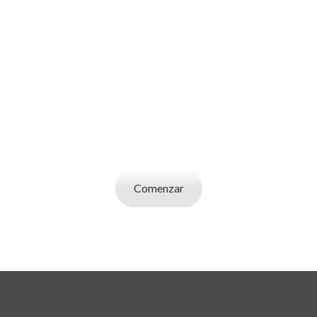
SOY UN
EMPLEADOR
Publicá ofertas de trabajo. Utilizá la bases de
datos de candidatos y selecciona el indicado.
Comenzar