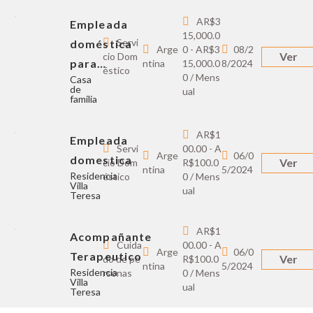
AR$3
Empleada
15,000.0
Servi
doméstica
Arge
0 - AR$3
08/2
Ver
cio Dom
para…
ntina
15,000.0
8/2024
éstico
0 / Mens
Casa
de
ual
familia
AR$1
Empleada
Servi
00.00 - A
Arge
06/0
domestica
Ver
cio Dom
R$100.0
ntina
5/2024
Residencia
éstico
0 / Mens
Villa
ual
Teresa
AR$1
Acompañante
Cuida
00.00 - A
Arge
06/0
Terapeutico
Ver
do de pe
R$100.0
ntina
5/2024
Residencia
rsonas
0 / Mens
Villa
ual
Teresa