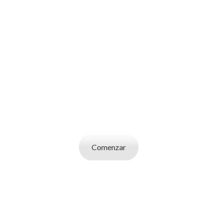
SOY UN
CANDIDATO
Aplicá a ofertas de trabajo destacadas,
guardá tus favoritos y cargá tu CV y carta de
presentación.
Comenzar