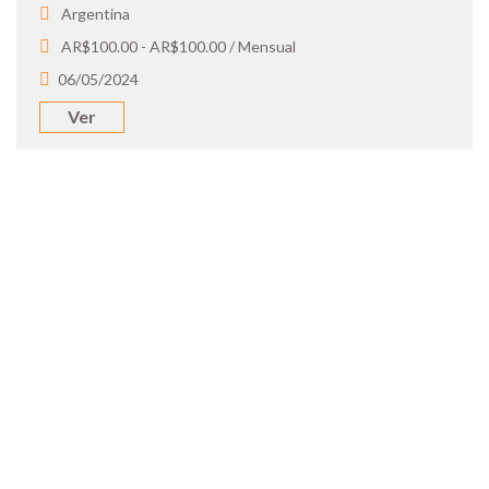
Argentina
AR$100.00 - AR$100.00 / Mensual
06/05/2024
Ver
SOY UN
CANDIDATO
Aplicá a ofertas de trabajo destacadas,
guardá tus favoritos y cargá tu CV y carta
de presentación.