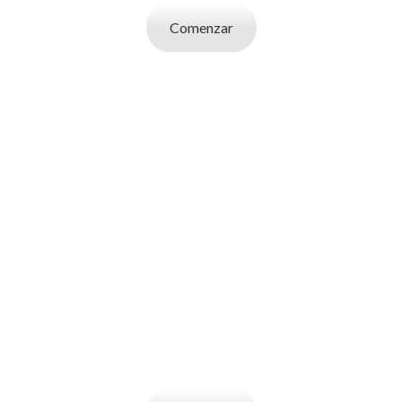
Comenzar
SOY UN
EMPLEADOR
Publicá ofertas de trabajo. Utilizá la bases
de datos de candidatos y selecciona el
indicado.