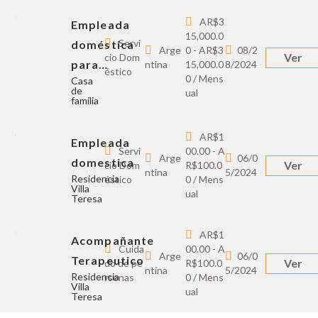
AR$3
Empleada
15,000.0
Servi
doméstica
Arge
0 - AR$3
08/2
Ver
cio Dom
para…
ntina
15,000.0
8/2024
éstico
0 / Mens
Casa
de
ual
familia
AR$1
Empleada
Servi
00.00 - A
Arge
06/0
domestica
Ver
cio Dom
R$100.0
ntina
5/2024
Residencia
éstico
0 / Mens
Villa
ual
Teresa
AR$1
Acompañante
Cuida
00.00 - A
Arge
06/0
Terapeutico
Ver
do de pe
R$100.0
ntina
5/2024
Residencia
rsonas
0 / Mens
Villa
ual
Teresa