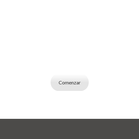
SOY UN
EMPLEADOR
Publicá ofertas de trabajo. Utilizá la bases de
datos de candidatos y selecciona el indicado.
Comenzar