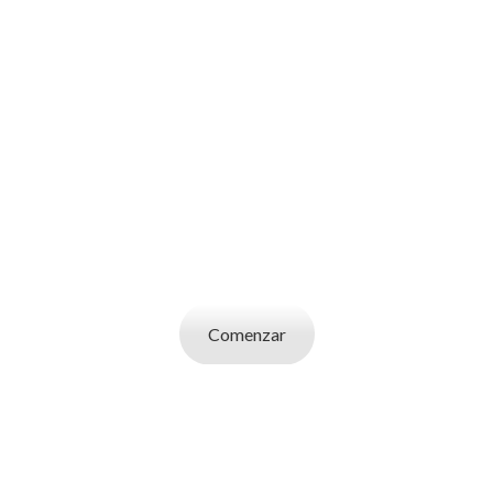
SOY UN
CANDIDATO
Aplicá a ofertas de trabajo destacadas,
guardá tus favoritos y cargá tu CV y carta de
presentación.
Comenzar