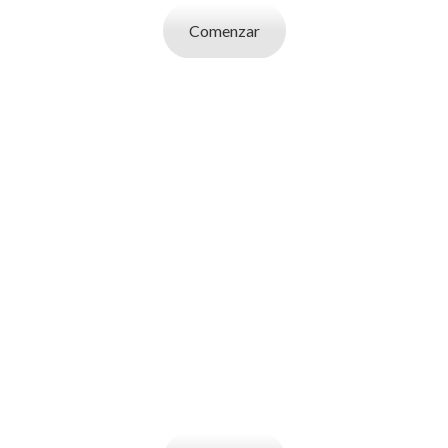
Comenzar
SOY UN
EMPLEADOR
Publicá ofertas de trabajo. Utilizá la bases
de datos de candidatos y selecciona el
indicado.