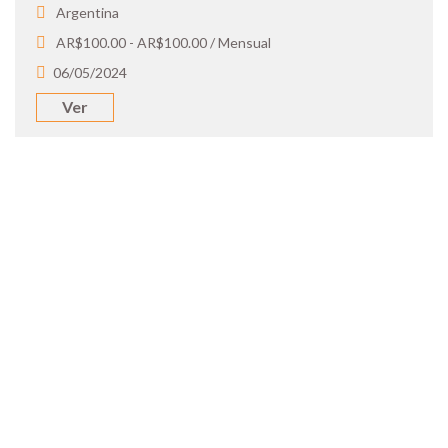
Argentina
AR$100.00 - AR$100.00 / Mensual
06/05/2024
Ver
SOY UN
CANDIDATO
Aplicá a ofertas de trabajo destacadas,
guardá tus favoritos y cargá tu CV y carta
de presentación.