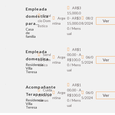
AR$3
Empleada
15,000.0
Servi
doméstica
Arge
0 - AR$3
08/2
Ver
cio Dom
para…
ntina
15,000.0
8/2024
éstico
0 / Mens
Casa
de
ual
familia
AR$1
Empleada
Servi
00.00 - A
Arge
06/0
domestica
Ver
cio Dom
R$100.0
ntina
5/2024
Residencia
éstico
0 / Mens
Villa
ual
Teresa
AR$1
Acompañante
Cuida
00.00 - A
Arge
06/0
Terapeutico
Ver
do de pe
R$100.0
ntina
5/2024
Residencia
rsonas
0 / Mens
Villa
ual
Teresa