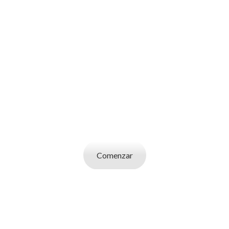
SOY UN
CANDIDATO
Aplicá a ofertas de trabajo destacadas,
guardá tus favoritos y cargá tu CV y carta de
presentación.
Comenzar