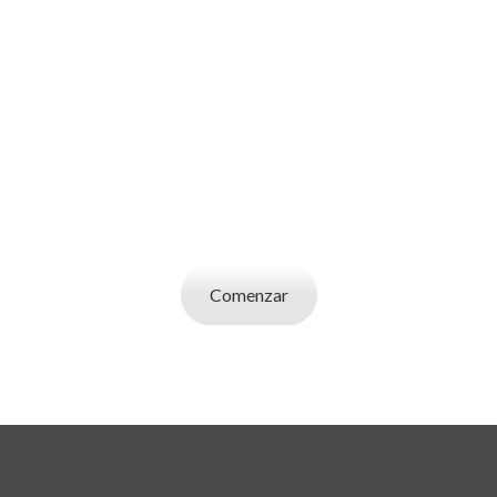
SOY UN
EMPLEADOR
Publicá ofertas de trabajo. Utilizá la bases de
datos de candidatos y selecciona el indicado.
Comenzar