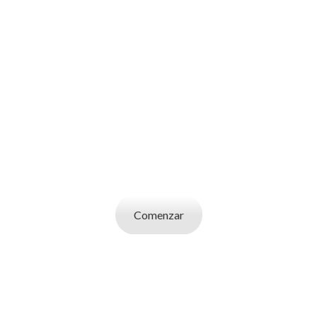
SOY UN
CANDIDATO
Aplicá a ofertas de trabajo destacadas,
guardá tus favoritos y cargá tu CV y carta de
presentación.
Comenzar