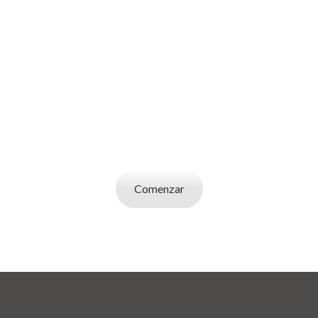
SOY UN
EMPLEADOR
Publicá ofertas de trabajo. Utilizá la bases de
datos de candidatos y selecciona el indicado.
Comenzar