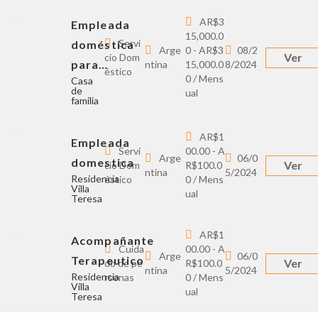
AR$3
Empleada
15,000.0
Servi
doméstica
Arge
0 - AR$3
08/2
Ver
cio Dom
para…
ntina
15,000.0
8/2024
éstico
0 / Mens
Casa
de
ual
familia
AR$1
Empleada
Servi
00.00 - A
Arge
06/0
domestica
Ver
cio Dom
R$100.0
ntina
5/2024
Residencia
éstico
0 / Mens
Villa
ual
Teresa
AR$1
Acompañante
Cuida
00.00 - A
Arge
06/0
Terapeutico
Ver
do de pe
R$100.0
ntina
5/2024
Residencia
rsonas
0 / Mens
Villa
ual
Teresa