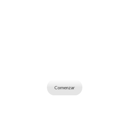
SOY UN
CANDIDATO
Aplicá a ofertas de trabajo destacadas,
guardá tus favoritos y cargá tu CV y carta de
presentación.
Comenzar