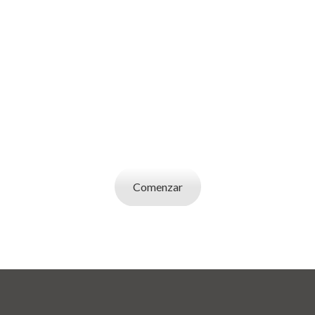
SOY UN
EMPLEADOR
Publicá ofertas de trabajo. Utilizá la bases de
datos de candidatos y selecciona el indicado.
Comenzar