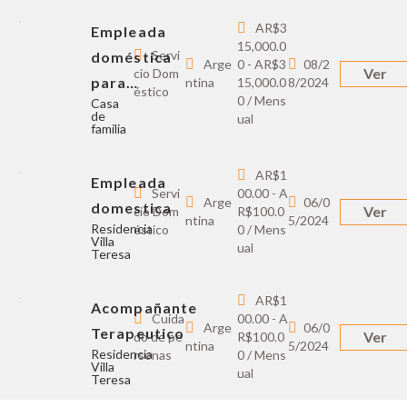
AR$3
Empleada
15,000.0
Servi
doméstica
Arge
0 - AR$3
08/2
Ver
cio Dom
para…
ntina
15,000.0
8/2024
éstico
0 / Mens
Casa
de
ual
familia
AR$1
Empleada
Servi
00.00 - A
Arge
06/0
domestica
Ver
cio Dom
R$100.0
ntina
5/2024
Residencia
éstico
0 / Mens
Villa
ual
Teresa
AR$1
Acompañante
Cuida
00.00 - A
Arge
06/0
Terapeutico
Ver
do de pe
R$100.0
ntina
5/2024
Residencia
rsonas
0 / Mens
Villa
ual
Teresa