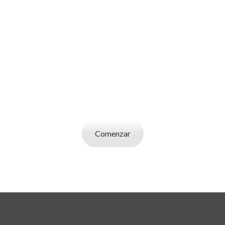
SOY UN
EMPLEADOR
Publicá ofertas de trabajo. Utilizá la bases de
datos de candidatos y selecciona el indicado.
Comenzar