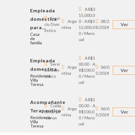
AR$3
Empleada
15,000.0
Servi
doméstica
Arge
0 - AR$3
08/2
Ver
cio Dom
para…
ntina
15,000.0
8/2024
éstico
0 / Mens
Casa
de
ual
familia
AR$1
Empleada
Servi
00.00 - A
Arge
06/0
domestica
Ver
cio Dom
R$100.0
ntina
5/2024
Residencia
éstico
0 / Mens
Villa
ual
Teresa
AR$1
Acompañante
Cuida
00.00 - A
Arge
06/0
Terapeutico
Ver
do de pe
R$100.0
ntina
5/2024
Residencia
rsonas
0 / Mens
Villa
ual
Teresa