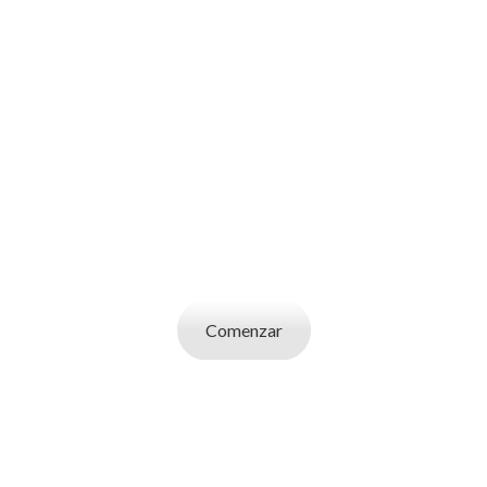
SOY UN
CANDIDATO
Aplicá a ofertas de trabajo destacadas,
guardá tus favoritos y cargá tu CV y carta de
presentación.
Comenzar