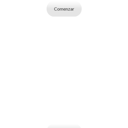
Comenzar
SOY UN
EMPLEADOR
Publicá ofertas de trabajo. Utilizá la bases
de datos de candidatos y selecciona el
indicado.