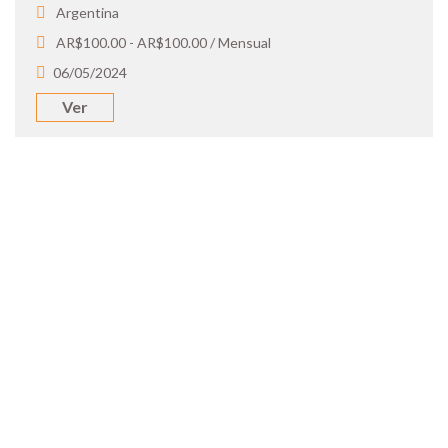
Argentina
AR$100.00 - AR$100.00 / Mensual
06/05/2024
Ver
SOY UN
CANDIDATO
Aplicá a ofertas de trabajo destacadas,
guardá tus favoritos y cargá tu CV y carta
de presentación.