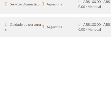
AR$100.00 - AR$
Servicio Doméstico
Argentina
0.00 / Mensual
Cuidado de persona
AR$100.00 - AR$
Argentina
s
0.00 / Mensual
IDATO
SOY 
 tus favoritos y cargá
Publicá ofertas de tr
ón.