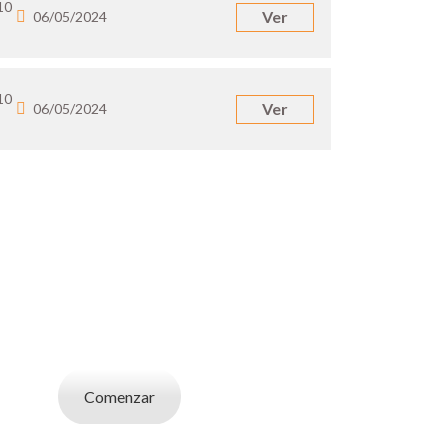
10
Ver
06/05/2024
10
Ver
06/05/2024
UN EMPLEADOR
abajo. Utilizá la bases de datos de candidatos
y selecciona el indicado.
Comenzar