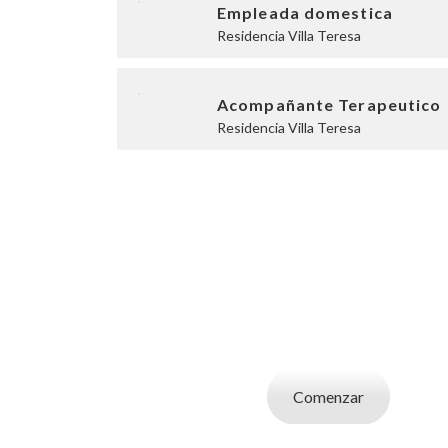
Empleada domestica
Residencia Villa Teresa
Acompañante Terapeutico
Residencia Villa Teresa
SOY UN CAND
Aplicá a ofertas de trabajo destacadas, guardá
tu CV y carta de presentaci
Comenzar