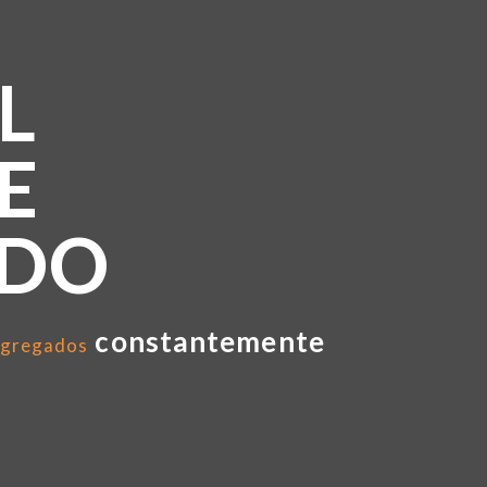
L
E
NDO
constantemente
gregados