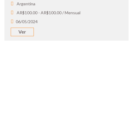
Argentina
AR$100.00 - AR$100.00 / Mensual
06/05/2024
Ver
SOY UN
CANDIDATO
Aplicá a ofertas de trabajo destacadas,
guardá tus favoritos y cargá tu CV y carta
de presentación.