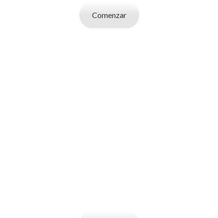
Comenzar
SOY UN
EMPLEADOR
Publicá ofertas de trabajo. Utilizá la bases
de datos de candidatos y selecciona el
indicado.