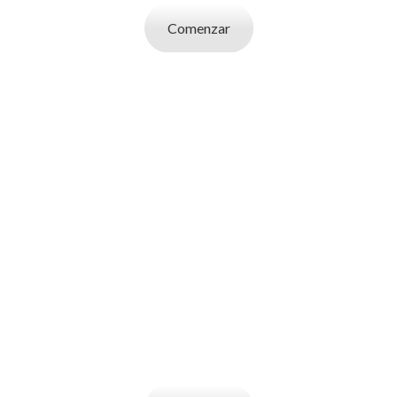
Comenzar
SOY UN
EMPLEADOR
Publicá ofertas de trabajo. Utilizá la bases
de datos de candidatos y selecciona el
indicado.