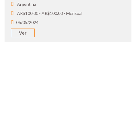
Argentina
AR$100.00 - AR$100.00 / Mensual
06/05/2024
Ver
SOY UN
CANDIDATO
Aplicá a ofertas de trabajo destacadas,
guardá tus favoritos y cargá tu CV y carta
de presentación.