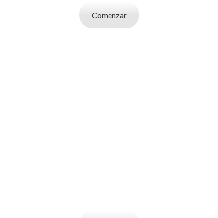
Comenzar
SOY UN
EMPLEADOR
Publicá ofertas de trabajo. Utilizá la bases
de datos de candidatos y selecciona el
indicado.