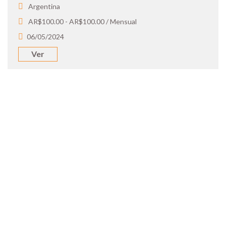
Argentina
AR$100.00 - AR$100.00 / Mensual
06/05/2024
Ver
SOY UN
CANDIDATO
Aplicá a ofertas de trabajo destacadas,
guardá tus favoritos y cargá tu CV y carta
de presentación.