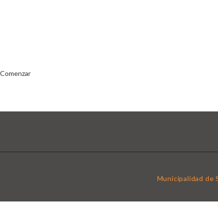
S
Publicá ofertas de trab
Comenzar
Municipalidad de 
Se requiere Candidato de' inicio de sesión para la aplicación de este trab