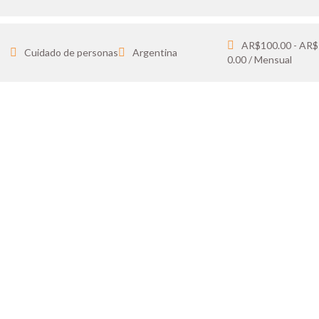
AR$100.00 - AR$
Cuidado de personas
Argentina
0.00 / Mensual
SOY UN CANDIDAT
o destacadas, guardá tus favoritos y cargá tu 