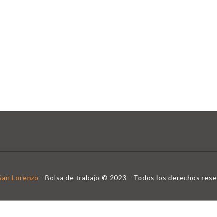
OY UN EMPLEAD
ajo. Utilizá la bases de datos de candidatos y
San Lorenzo
- Bolsa de trabajo © 2023 - Todos los derechos rese
ajo.
Haga clic aquí para
cierre de sesión
E inténtelo de nuevo