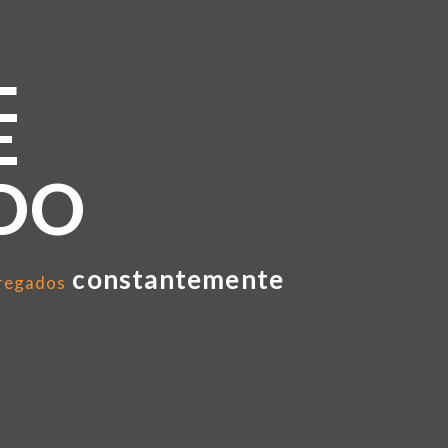
L
E
DO
constantemente
regados