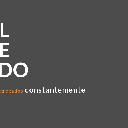
L
E
NDO
constantemente
gregados