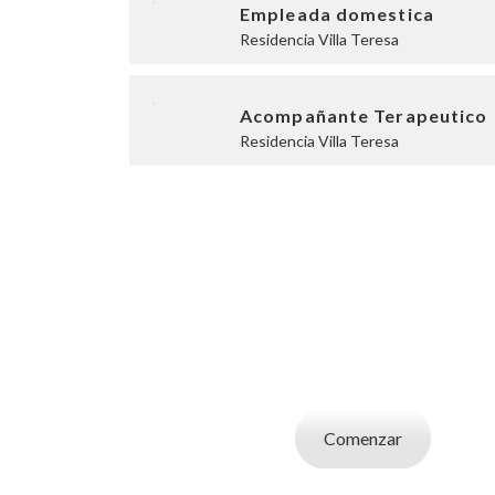
Empleada domestica
Residencia Villa Teresa
Acompañante Terapeutico
Residencia Villa Teresa
SOY UN CAND
Aplicá a ofertas de trabajo destacadas, guardá
tu CV y carta de presentaci
Comenzar