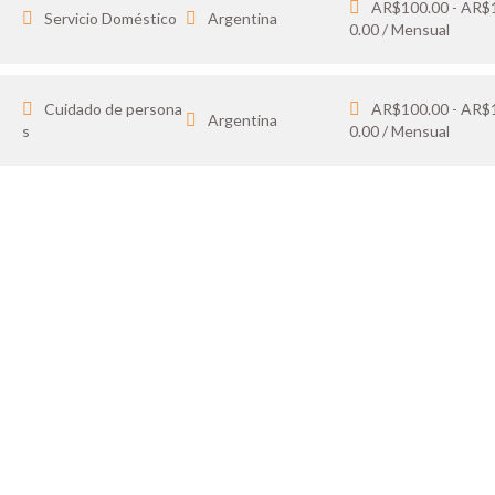
AR$100.00 - AR$
Servicio Doméstico
Argentina
0.00 / Mensual
Cuidado de persona
AR$100.00 - AR$
Argentina
s
0.00 / Mensual
IDATO
SOY 
 tus favoritos y cargá
Publicá ofertas de tr
ón.