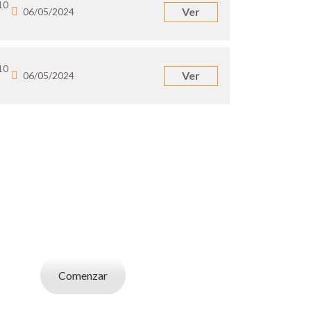
10
Ver
06/05/2024
10
Ver
06/05/2024
UN EMPLEADOR
abajo. Utilizá la bases de datos de candidatos
y selecciona el indicado.
Comenzar