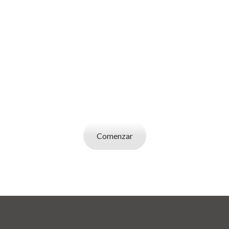
SOY UN
EMPLEADOR
Publicá ofertas de trabajo. Utilizá la bases de
datos de candidatos y selecciona el indicado.
Comenzar