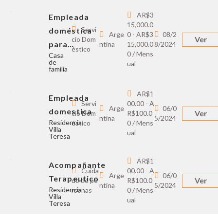
AR$3
Empleada
15,000.0
Servi
doméstica
Arge
0 - AR$3
08/2
Ver
cio Dom
para…
ntina
15,000.0
8/2024
éstico
0 / Mens
Casa
de
ual
familia
AR$1
Empleada
Servi
00.00 - A
Arge
06/0
domestica
Ver
cio Dom
R$100.0
ntina
5/2024
Residencia
éstico
0 / Mens
Villa
ual
Teresa
AR$1
Acompañante
Cuida
00.00 - A
Arge
06/0
Terapeutico
Ver
do de pe
R$100.0
ntina
5/2024
Residencia
rsonas
0 / Mens
Villa
ual
Teresa