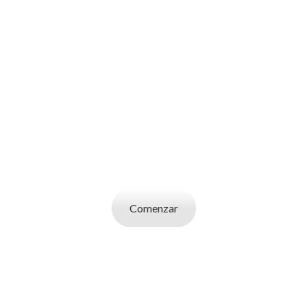
SOY UN
CANDIDATO
Aplicá a ofertas de trabajo destacadas,
guardá tus favoritos y cargá tu CV y carta de
presentación.
Comenzar