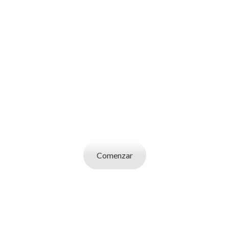
SOY UN
CANDIDATO
Aplicá a ofertas de trabajo destacadas,
guardá tus favoritos y cargá tu CV y carta de
presentación.
Comenzar