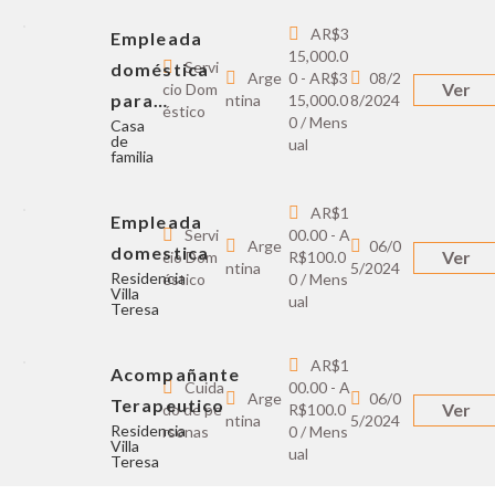
AR$3
Empleada
15,000.0
Servi
doméstica
Arge
0 - AR$3
08/2
Ver
cio Dom
para…
ntina
15,000.0
8/2024
éstico
0 / Mens
Casa
de
ual
familia
AR$1
Empleada
Servi
00.00 - A
Arge
06/0
domestica
Ver
cio Dom
R$100.0
ntina
5/2024
Residencia
éstico
0 / Mens
Villa
ual
Teresa
AR$1
Acompañante
Cuida
00.00 - A
Arge
06/0
Terapeutico
Ver
do de pe
R$100.0
ntina
5/2024
Residencia
rsonas
0 / Mens
Villa
ual
Teresa