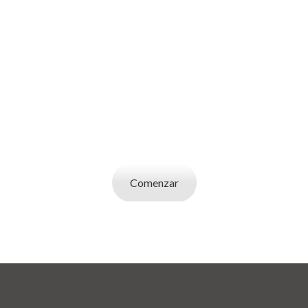
SOY UN
EMPLEADOR
Publicá ofertas de trabajo. Utilizá la bases de
datos de candidatos y selecciona el indicado.
Comenzar