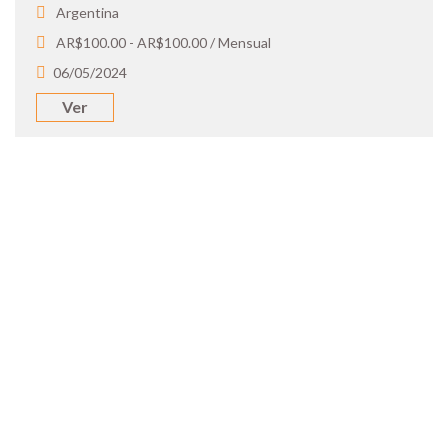
Argentina
AR$100.00 - AR$100.00 / Mensual
06/05/2024
Ver
SOY UN
CANDIDATO
Aplicá a ofertas de trabajo destacadas,
guardá tus favoritos y cargá tu CV y carta
de presentación.