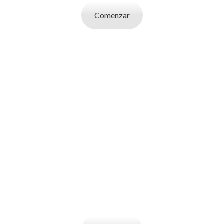
Comenzar
SOY UN
EMPLEADOR
Publicá ofertas de trabajo. Utilizá la bases
de datos de candidatos y selecciona el
indicado.