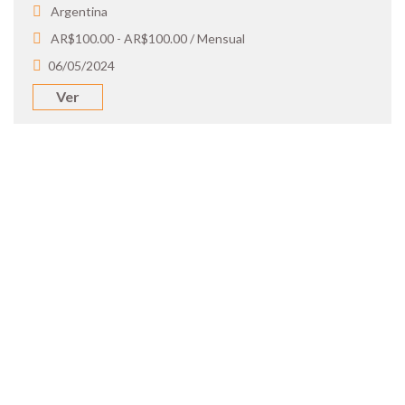
Argentina
AR$100.00 - AR$100.00 / Mensual
06/05/2024
Ver
SOY UN
CANDIDATO
Aplicá a ofertas de trabajo destacadas,
guardá tus favoritos y cargá tu CV y carta
de presentación.