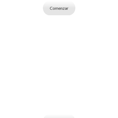
Comenzar
SOY UN
EMPLEADOR
Publicá ofertas de trabajo. Utilizá la bases
de datos de candidatos y selecciona el
indicado.