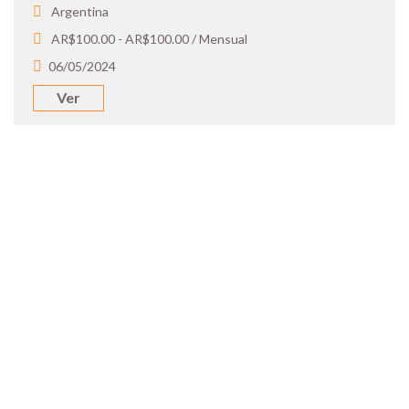
Argentina
AR$100.00 - AR$100.00 / Mensual
06/05/2024
Ver
SOY UN
CANDIDATO
Aplicá a ofertas de trabajo destacadas,
guardá tus favoritos y cargá tu CV y carta
de presentación.