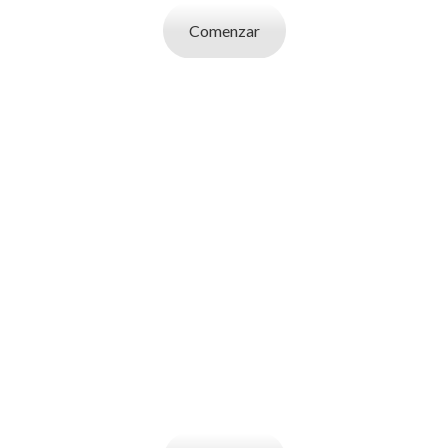
Comenzar
SOY UN
EMPLEADOR
Publicá ofertas de trabajo. Utilizá la bases
de datos de candidatos y selecciona el
indicado.