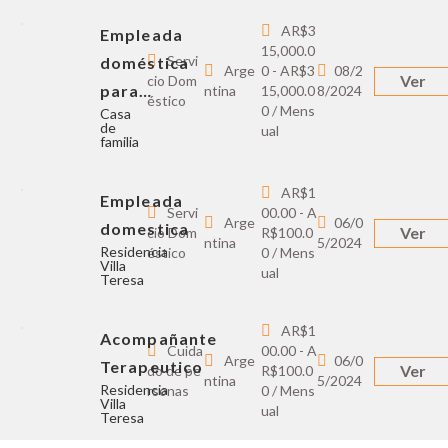
AR$3
Empleada
15,000.0
Servi
doméstica
Arge
0 - AR$3
08/2
Ver
cio Dom
para…
ntina
15,000.0
8/2024
éstico
0 / Mens
Casa
de
ual
familia
AR$1
Empleada
Servi
00.00 - A
Arge
06/0
domestica
Ver
cio Dom
R$100.0
ntina
5/2024
Residencia
éstico
0 / Mens
Villa
ual
Teresa
AR$1
Acompañante
Cuida
00.00 - A
Arge
06/0
Terapeutico
Ver
do de pe
R$100.0
ntina
5/2024
Residencia
rsonas
0 / Mens
Villa
ual
Teresa