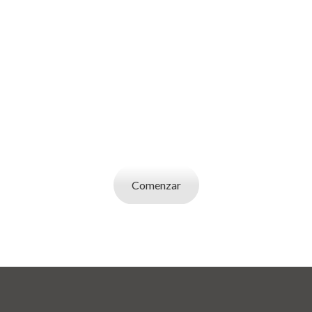
SOY UN
EMPLEADOR
Publicá ofertas de trabajo. Utilizá la bases de
datos de candidatos y selecciona el indicado.
Comenzar