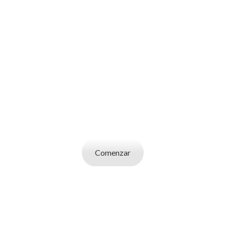
SOY UN
CANDIDATO
Aplicá a ofertas de trabajo destacadas,
guardá tus favoritos y cargá tu CV y carta de
presentación.
Comenzar