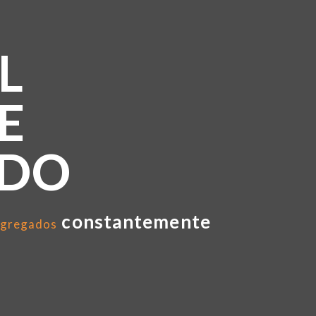
L
E
NDO
constantemente
gregados