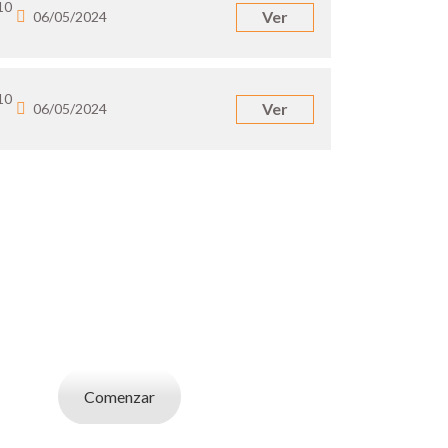
10
Ver
06/05/2024
10
Ver
06/05/2024
UN EMPLEADOR
abajo. Utilizá la bases de datos de candidatos
y selecciona el indicado.
Comenzar