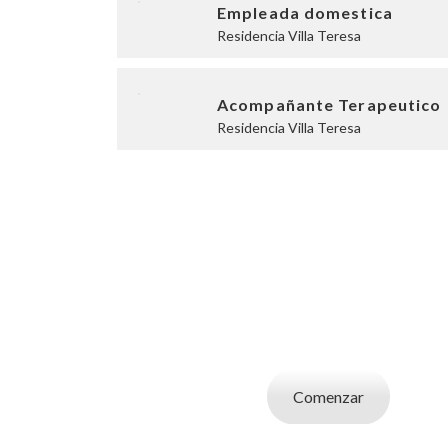
Empleada domestica
Residencia Villa Teresa
Acompañante Terapeutico
Residencia Villa Teresa
SOY UN CAND
Aplicá a ofertas de trabajo destacadas, guardá
tu CV y carta de presentaci
Comenzar