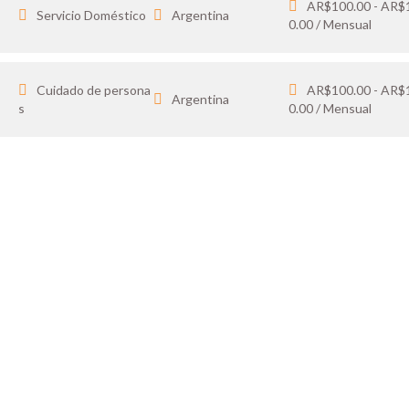
AR$100.00 - AR$
Servicio Doméstico
Argentina
0.00 / Mensual
Cuidado de persona
AR$100.00 - AR$
Argentina
s
0.00 / Mensual
IDATO
SOY 
 tus favoritos y cargá
Publicá ofertas de tr
ón.