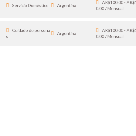
AR$100.00 - AR$
Servicio Doméstico
Argentina
0.00 / Mensual
Cuidado de persona
AR$100.00 - AR$
Argentina
s
0.00 / Mensual
IDATO
SOY 
 tus favoritos y cargá
Publicá ofertas de tr
ón.