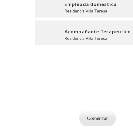
Empleada domestica
Residencia Villa Teresa
Acompañante Terapeutico
Residencia Villa Teresa
SOY UN CAND
Aplicá a ofertas de trabajo destacadas, guardá
tu CV y carta de presentaci
Comenzar