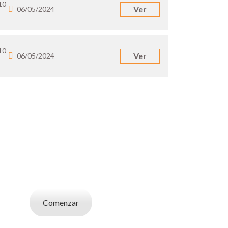
10
Ver
06/05/2024
10
Ver
06/05/2024
UN EMPLEADOR
abajo. Utilizá la bases de datos de candidatos
y selecciona el indicado.
Comenzar