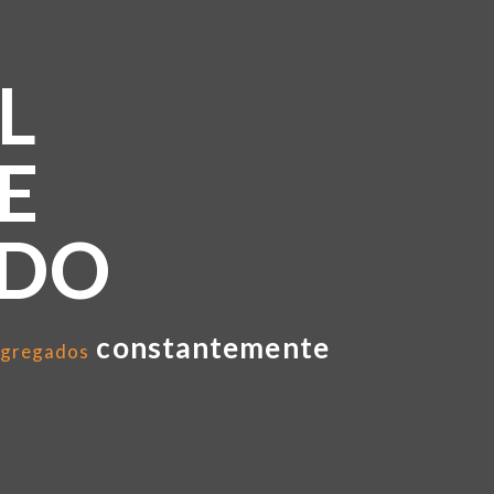
L
E
NDO
constantemente
gregados