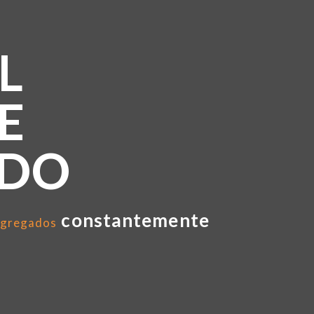
L
E
NDO
constantemente
gregados