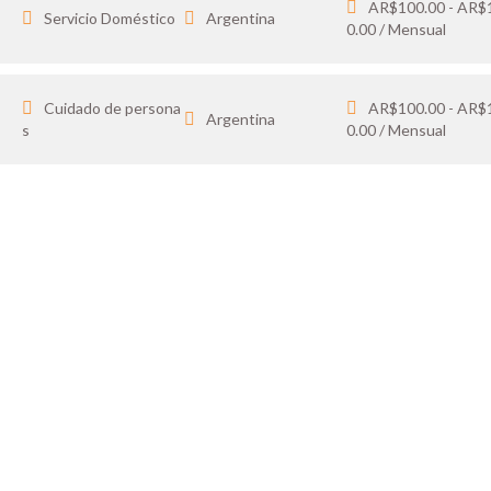
AR$100.00 - AR$
Servicio Doméstico
Argentina
0.00 / Mensual
Cuidado de persona
AR$100.00 - AR$
Argentina
s
0.00 / Mensual
IDATO
SOY 
 tus favoritos y cargá
Publicá ofertas de tr
ón.