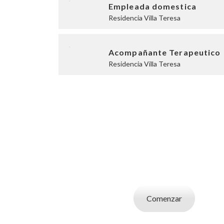
Empleada domestica
Residencia Villa Teresa
Acompañante Terapeutico
Residencia Villa Teresa
SOY UN CAND
Aplicá a ofertas de trabajo destacadas, guardá
tu CV y carta de presentaci
Comenzar