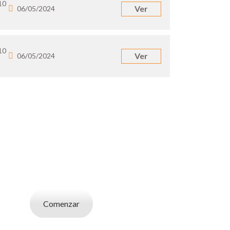
10
Ver
06/05/2024
10
Ver
06/05/2024
UN EMPLEADOR
abajo. Utilizá la bases de datos de candidatos
y selecciona el indicado.
Comenzar