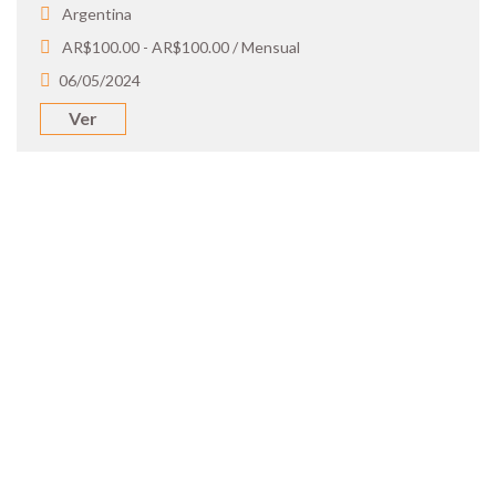
Argentina
AR$100.00 - AR$100.00 / Mensual
06/05/2024
Ver
SOY UN
CANDIDATO
Aplicá a ofertas de trabajo destacadas,
guardá tus favoritos y cargá tu CV y carta
de presentación.