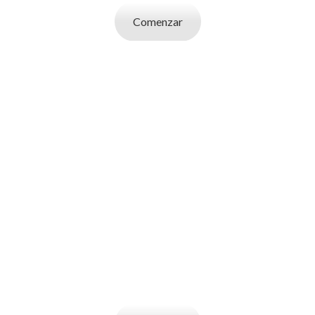
Comenzar
SOY UN
EMPLEADOR
Publicá ofertas de trabajo. Utilizá la bases
de datos de candidatos y selecciona el
indicado.