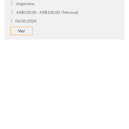
Argentina
AR$100.00 - AR$100.00 / Mensual
06/05/2024
Ver
SOY UN
CANDIDATO
Aplicá a ofertas de trabajo destacadas,
guardá tus favoritos y cargá tu CV y carta
de presentación.