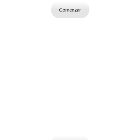
Comenzar
SOY UN
EMPLEADOR
Publicá ofertas de trabajo. Utilizá la bases
de datos de candidatos y selecciona el
indicado.