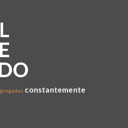
L
E
NDO
constantemente
gregados