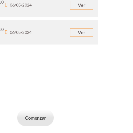
10
Ver
06/05/2024
10
Ver
06/05/2024
UN EMPLEADOR
abajo. Utilizá la bases de datos de candidatos
y selecciona el indicado.
Comenzar