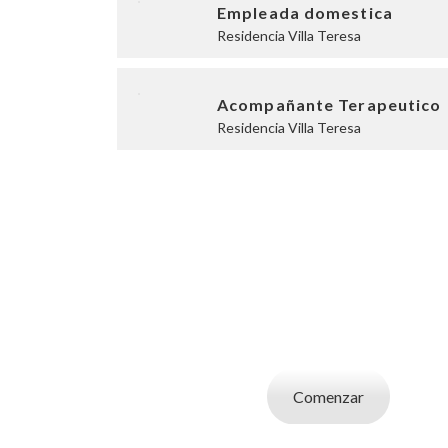
Empleada domestica
Residencia Villa Teresa
Acompañante Terapeutico
Residencia Villa Teresa
SOY UN CAND
Aplicá a ofertas de trabajo destacadas, guardá
tu CV y carta de presentaci
Comenzar