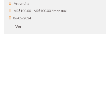
Argentina
AR$100.00 - AR$100.00 / Mensual
06/05/2024
Ver
SOY UN
CANDIDATO
Aplicá a ofertas de trabajo destacadas,
guardá tus favoritos y cargá tu CV y carta
de presentación.