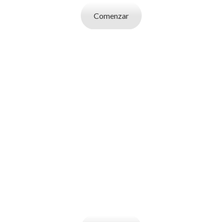
Comenzar
SOY UN
EMPLEADOR
Publicá ofertas de trabajo. Utilizá la bases
de datos de candidatos y selecciona el
indicado.