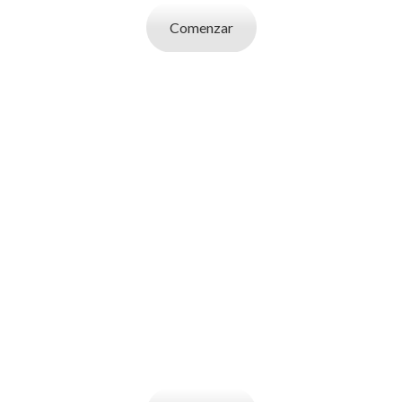
Comenzar
SOY UN
EMPLEADOR
Publicá ofertas de trabajo. Utilizá la bases
de datos de candidatos y selecciona el
indicado.