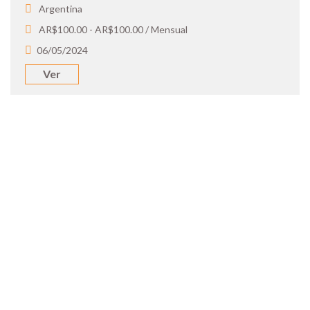
Argentina
AR$100.00 - AR$100.00 / Mensual
06/05/2024
Ver
SOY UN
CANDIDATO
Aplicá a ofertas de trabajo destacadas,
guardá tus favoritos y cargá tu CV y carta
de presentación.