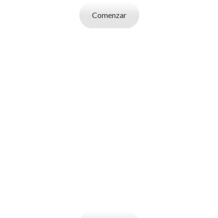
Comenzar
SOY UN
EMPLEADOR
Publicá ofertas de trabajo. Utilizá la bases
de datos de candidatos y selecciona el
indicado.