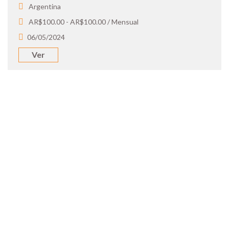
Argentina
AR$100.00 - AR$100.00 / Mensual
06/05/2024
Ver
SOY UN
CANDIDATO
Aplicá a ofertas de trabajo destacadas,
guardá tus favoritos y cargá tu CV y carta
de presentación.