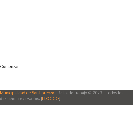
SOY UN
EMPLEADOR
Publicá ofertas de trabajo. Utilizá la bases de
datos de candidatos y selecciona el indicado.
Comenzar
Municipalidad de San Lorenzo
- Bolsa de trabajo © 2023 - Todos los
derechos reservados. [
FLOCCO
]
Se requiere Candidato de' inicio de sesión para la aplicación de este
trabajo.
Haga clic aquí para
cierre de sesión
E inténtelo de nuevo