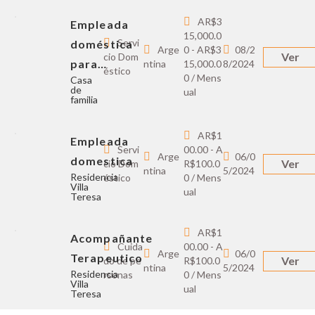
AR$3
Empleada
15,000.0
Servi
doméstica
Arge
0 - AR$3
08/2
Ver
cio Dom
para…
ntina
15,000.0
8/2024
éstico
0 / Mens
Casa
de
ual
familia
AR$1
Empleada
Servi
00.00 - A
Arge
06/0
domestica
Ver
cio Dom
R$100.0
ntina
5/2024
Residencia
éstico
0 / Mens
Villa
ual
Teresa
AR$1
Acompañante
Cuida
00.00 - A
Arge
06/0
Terapeutico
Ver
do de pe
R$100.0
ntina
5/2024
Residencia
rsonas
0 / Mens
Villa
ual
Teresa