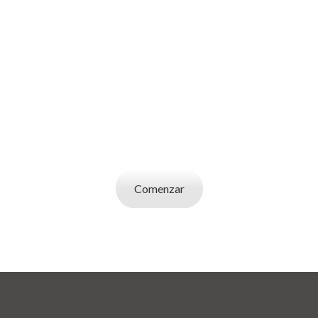
SOY UN
EMPLEADOR
Publicá ofertas de trabajo. Utilizá la bases de
datos de candidatos y selecciona el indicado.
Comenzar