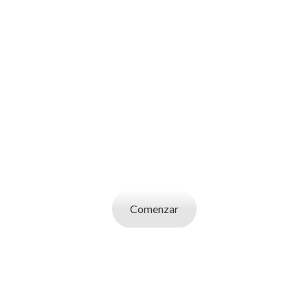
SOY UN
CANDIDATO
Aplicá a ofertas de trabajo destacadas,
guardá tus favoritos y cargá tu CV y carta de
presentación.
Comenzar