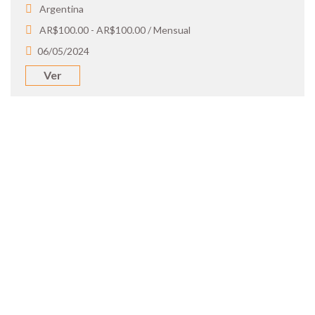
Argentina
AR$100.00 - AR$100.00 / Mensual
06/05/2024
Ver
SOY UN
CANDIDATO
Aplicá a ofertas de trabajo destacadas,
guardá tus favoritos y cargá tu CV y carta
de presentación.