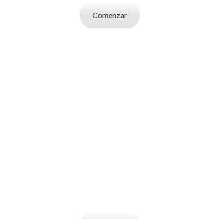
Comenzar
SOY UN
EMPLEADOR
Publicá ofertas de trabajo. Utilizá la bases
de datos de candidatos y selecciona el
indicado.