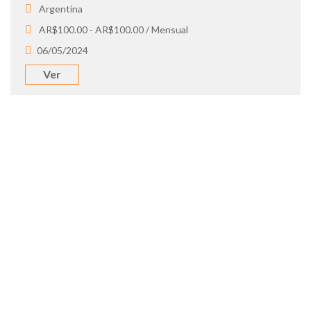
Argentina
AR$100.00 - AR$100.00 / Mensual
06/05/2024
Ver
SOY UN
CANDIDATO
Aplicá a ofertas de trabajo destacadas,
guardá tus favoritos y cargá tu CV y carta
de presentación.