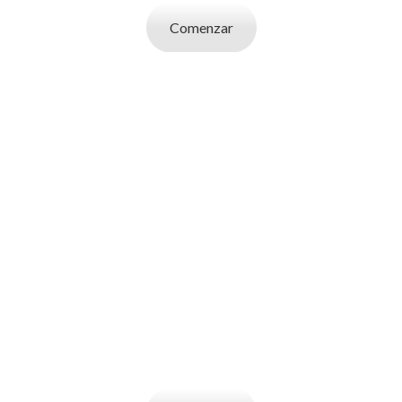
Comenzar
SOY UN
EMPLEADOR
Publicá ofertas de trabajo. Utilizá la bases
de datos de candidatos y selecciona el
indicado.