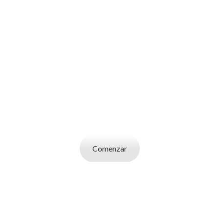
SOY UN
CANDIDATO
Aplicá a ofertas de trabajo destacadas,
guardá tus favoritos y cargá tu CV y carta de
presentación.
Comenzar