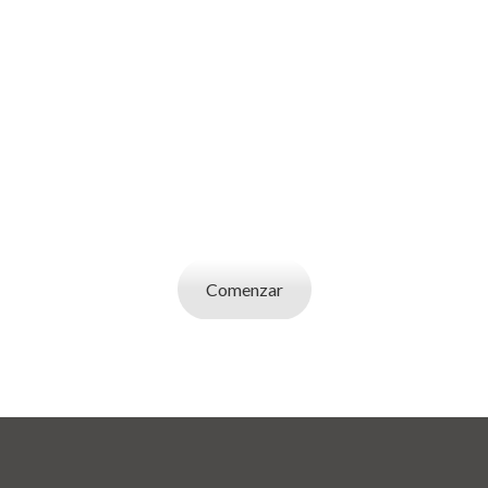
SOY UN
EMPLEADOR
Publicá ofertas de trabajo. Utilizá la bases de
datos de candidatos y selecciona el indicado.
Comenzar