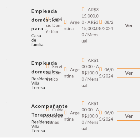
AR$3
Empleada
15,000.0
Servi
doméstica
Arge
0 - AR$3
08/2
Ver
cio Dom
para…
ntina
15,000.0
8/2024
éstico
0 / Mens
Casa
de
ual
familia
AR$1
Empleada
Servi
00.00 - A
Arge
06/0
domestica
Ver
cio Dom
R$100.0
ntina
5/2024
Residencia
éstico
0 / Mens
Villa
ual
Teresa
AR$1
Acompañante
Cuida
00.00 - A
Arge
06/0
Terapeutico
Ver
do de pe
R$100.0
ntina
5/2024
Residencia
rsonas
0 / Mens
Villa
ual
Teresa