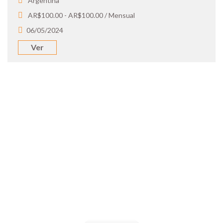
Argentina
AR$100.00 - AR$100.00 / Mensual
06/05/2024
Ver
SOY UN
CANDIDATO
Aplicá a ofertas de trabajo destacadas,
guardá tus favoritos y cargá tu CV y carta
de presentación.