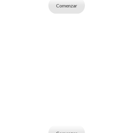
Comenzar
SOY UN
EMPLEADOR
Publicá ofertas de trabajo. Utilizá la bases
de datos de candidatos y selecciona el
indicado.