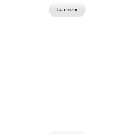
Comenzar
SOY UN
EMPLEADOR
Publicá ofertas de trabajo. Utilizá la bases
de datos de candidatos y selecciona el
indicado.