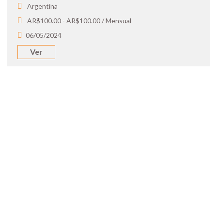
Argentina
AR$100.00 - AR$100.00 / Mensual
06/05/2024
Ver
SOY UN
CANDIDATO
Aplicá a ofertas de trabajo destacadas,
guardá tus favoritos y cargá tu CV y carta
de presentación.